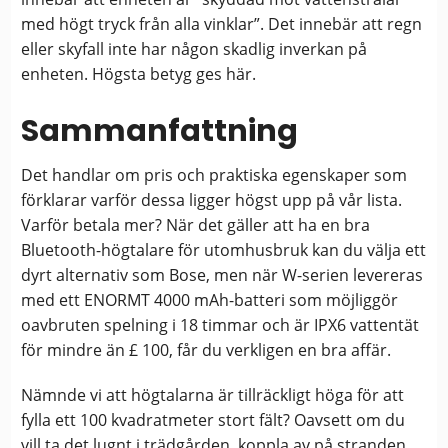
med högt tryck från alla vinklar”. Det innebär att regn
eller skyfall inte har någon skadlig inverkan på
enheten. Högsta betyg ges här.
Sammanfattning
Det handlar om pris och praktiska egenskaper som
förklarar varför dessa ligger högst upp på vår lista.
Varför betala mer? När det gäller att ha en bra
Bluetooth-högtalare för utomhusbruk kan du välja ett
dyrt alternativ som Bose, men när W-serien levereras
med ett ENORMT 4000 mAh-batteri som möjliggör
oavbruten spelning i 18 timmar och är IPX6 vattentät
för mindre än £ 100, får du verkligen en bra affär.
Nämnde vi att högtalarna är tillräckligt höga för att
fylla ett 100 kvadratmeter stort fält? Oavsett om du
vill ta det lugnt i trädgården, koppla av på stranden