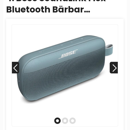
Bluetooth Bärbar
Högtalare, Trådlös
Vattentålig Högtalare
för...