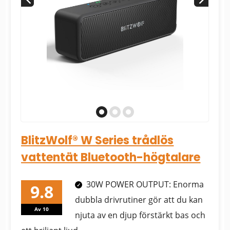
BlitzWolf® W Series trådlös
vattentät Bluetooth-högtalare
30W POWER OUTPUT: Enorma
dubbla drivrutiner gör att du kan
Av 10
njuta av en djup förstärkt bas och