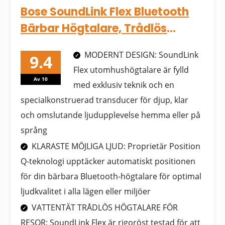
Bose SoundLink Flex Bluetooth
Bärbar Högtalare, Trådlös
Vattentålig Högtalare för...
MODERNT DESIGN: SoundLink
Flex utomhushögtalare är fylld
Av 10
med exklusiv teknik och en
specialkonstruerad transducer för djup, klar
och omslutande ljudupplevelse hemma eller på
språng
KLARASTE MÖJLIGA LJUD: Proprietär Position
Q-teknologi upptäcker automatiskt positionen
för din bärbara Bluetooth-högtalare för optimal
ljudkvalitet i alla lägen eller miljöer
VATTENTÄT TRÅDLÖS HÖGTALARE FÖR
RESOR: SoundLink Flex är rigoröst testad för att