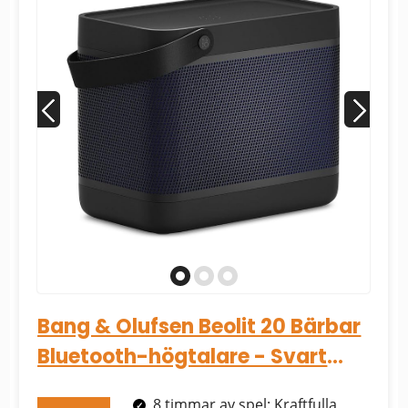
Bang & Olufsen Beolit 20 Bärbar
Bluetooth-högtalare - Svart
Antracit...
8 timmar av spel: Kraftfulla