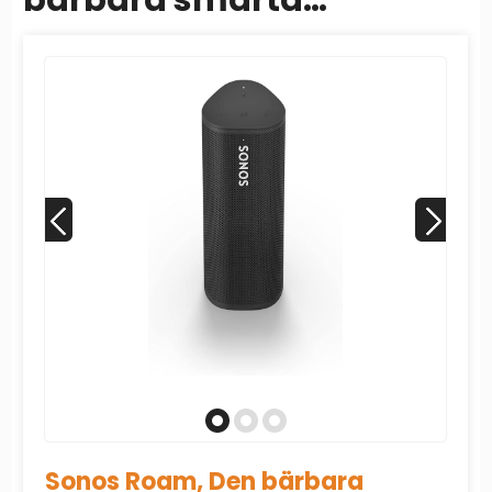
bärbara smarta
högtalaren för alla dina
lyssningsäventyr (Med...
Sonos Roam, Den bärbara