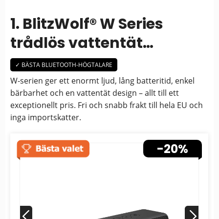
1. BlitzWolf® W Series
trådlös vattentät
Bluetooth-högtalare
✓ BÄSTA BLUETOOTH-HÖGTALARE
W-serien ger ett enormt ljud, lång batteritid, enkel
bärbarhet och en vattentät design – allt till ett
exceptionellt pris. Fri och snabb frakt till hela EU och
inga importskatter.
-20%