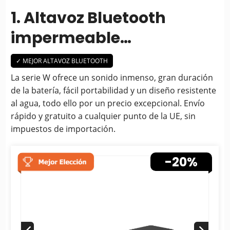
1. Altavoz Bluetooth
impermeable
inalámbrico BlitzWolf®
✓ MEJOR ALTAVOZ BLUETOOTH
Serie W
La serie W ofrece un sonido inmenso, gran duración
de la batería, fácil portabilidad y un diseño resistente
al agua, todo ello por un precio excepcional. Envío
rápido y gratuito a cualquier punto de la UE, sin
impuestos de importación.
-20%