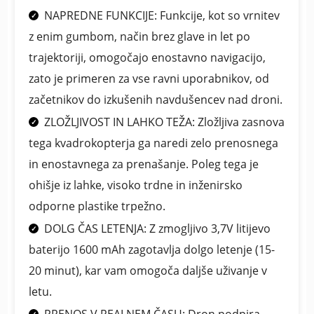
NAPREDNE FUNKCIJE: Funkcije, kot so vrnitev
z enim gumbom, način brez glave in let po
trajektoriji, omogočajo enostavno navigacijo,
zato je primeren za vse ravni uporabnikov, od
začetnikov do izkušenih navdušencev nad droni.
ZLOŽLJIVOST IN LAHKO TEŽA: Zložljiva zasnova
tega kvadrokopterja ga naredi zelo prenosnega
in enostavnega za prenašanje. Poleg tega je
ohišje iz lahke, visoko trdne in inženirsko
odporne plastike trpežno.
DOLG ČAS LETENJA: Z zmogljivo 3,7V litijevo
baterijo 1600 mAh zagotavlja dolgo letenje (15-
20 minut), kar vam omogoča daljše uživanje v
letu.
PRENOS V REALNEM ČASU: Dron podpira