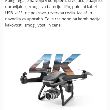
Poleg tega je na voljo v kompletu, ki vključuje daljinski
upravljalnik, zmogljivo baterijo LiPo, polnilni kabel
USB, zaščitne pokrove, rezervna rezila, izvijač in
navodila za uporabo. To je res popolna kombinacija
kakovosti, zmogljivosti in cene!