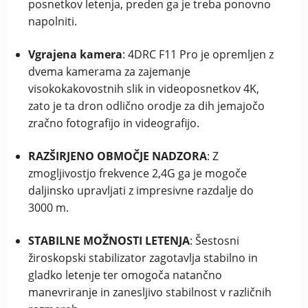
posnetkov letenja, preden ga je treba ponovno
napolniti.
Vgrajena kamera
: 4DRC F11 Pro je opremljen z
dvema kamerama za zajemanje
visokokakovostnih slik in videoposnetkov 4K,
zato je ta dron odlično orodje za dih jemajočo
zračno fotografijo in videografijo.
RAZŠIRJENO OBMOČJE NADZORA
: Z
zmogljivostjo frekvence 2,4G ga je mogoče
daljinsko upravljati z impresivne razdalje do
3000 m.
STABILNE MOŽNOSTI LETENJA
: Šestosni
žiroskopski stabilizator zagotavlja stabilno in
gladko letenje ter omogoča natančno
manevriranje in zanesljivo stabilnost v različnih