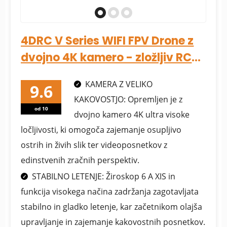
4DRC V Series WIFI FPV Drone z
dvojno 4K kamero - zložljiv RC
Drone Quadcopter
KAMERA Z VELIKO
KAKOVOSTJO: Opremljen je z
od 10
dvojno kamero 4K ultra visoke
ločljivosti, ki omogoča zajemanje osupljivo
ostrih in živih slik ter videoposnetkov z
edinstvenih zračnih perspektiv.
STABILNO LETENJE: Žiroskop 6 A XIS in
funkcija visokega načina zadržanja zagotavljata
stabilno in gladko letenje, kar začetnikom olajša
upravljanje in zajemanje kakovostnih posnetkov.