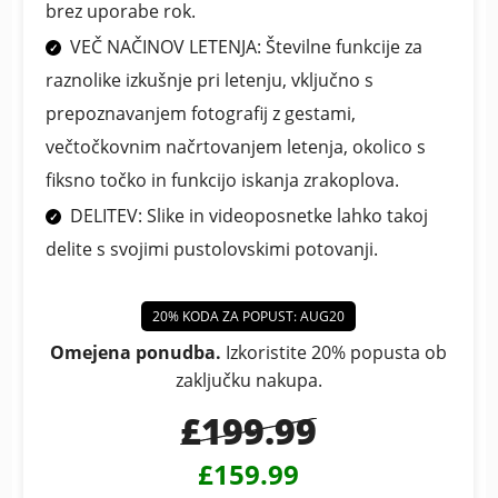
brez uporabe rok.
VEČ NAČINOV LETENJA: Številne funkcije za
raznolike izkušnje pri letenju, vključno s
prepoznavanjem fotografij z gestami,
večtočkovnim načrtovanjem letenja, okolico s
fiksno točko in funkcijo iskanja zrakoplova.
DELITEV: Slike in videoposnetke lahko takoj
delite s svojimi pustolovskimi potovanji.
20% KODA ZA POPUST: AUG20
Omejena ponudba.
Izkoristite 20% popusta ob
zaključku nakupa.
£199.99
£159.99