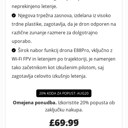
neprekinjeno letenje.
Njegova trpežna zasnova, izdelana iz visoko
trdne plastike, zagotavlja, da je dron odporen na
različne zunanje razmere za dolgotrajno
uporabo.
Širok nabor funkcij drona E88Pro, vključno z
Wi-Fi FPV in letenjem po trajektoriji, je namenjen
tako začetnikom kot izkušenim pilotom, saj
zagotavlja celovito izkušnjo letenja.
20% KODA ZA POPUST: AUG20
Omejena ponudba.
Izkoristite 20% popusta ob
zaključku nakupa.
£69.99