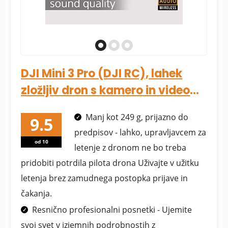
DJI Mini 3 Pro (DJI RC), lahek
zložljiv dron s kamero in videom
4K/60fps,...
Manj kot 249 g, prijazno do
predpisov - lahko, upravljavcem za
od 10
letenje z dronom ne bo treba
pridobiti potrdila pilota drona Uživajte v užitku
letenja brez zamudnega postopka prijave in
čakanja.
Resnično profesionalni posnetki - Ujemite
svoj svet v izjemnih podrobnostih z