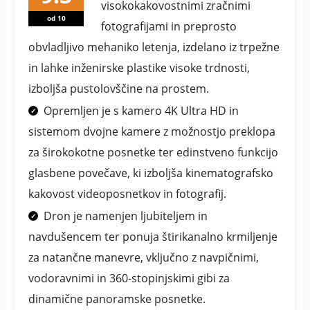
visokokakovostnimi zračnimi
od 10
fotografijami in preprosto
obvladljivo mehaniko letenja, izdelano iz trpežne
in lahke inženirske plastike visoke trdnosti,
izboljša pustolovščine na prostem.
Opremljen je s kamero 4K Ultra HD in
sistemom dvojne kamere z možnostjo preklopa
za širokokotne posnetke ter edinstveno funkcijo
glasbene povečave, ki izboljša kinematografsko
kakovost videoposnetkov in fotografij.
Dron je namenjen ljubiteljem in
navdušencem ter ponuja štirikanalno krmiljenje
za natančne manevre, vključno z navpičnimi,
vodoravnimi in 360-stopinjskimi gibi za
dinamične panoramske posnetke.