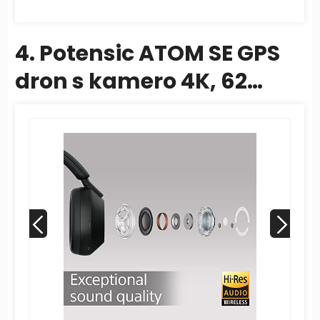
4. Potensic ATOM SE GPS
dron s kamero 4K, 62
minut letenja, < 249 g,
4KM...