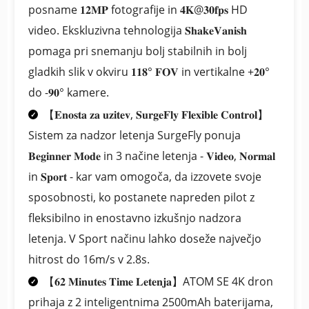
posname 𝟏𝟐𝐌𝐏 fotografije in 𝟒𝐊@𝟑𝟎𝐟𝐩𝐬 HD
video. Ekskluzivna tehnologija 𝐒𝐡𝐚𝐤𝐞𝐕𝐚𝐧𝐢𝐬𝐡
pomaga pri snemanju bolj stabilnih in bolj
gladkih slik v okviru 𝟏𝟏𝟖° 𝐅𝐎𝐕 in vertikalne +𝟐𝟎°
do -𝟗𝟎° kamere.
【𝐄𝐧𝐨𝐬𝐭𝐚 𝐳𝐚 𝐮𝐳𝐢𝐭𝐞𝐯, 𝐒𝐮𝐫𝐠𝐞𝐅𝐥𝐲 𝐅𝐥𝐞𝐱𝐢𝐛𝐥𝐞 𝐂𝐨𝐧𝐭𝐫𝐨𝐥】
Sistem za nadzor letenja SurgeFly ponuja
𝐁𝐞𝐠𝐢𝐧𝐧𝐞𝐫 𝐌𝐨𝐝𝐞 in 3 načine letenja - 𝐕𝐢𝐝𝐞𝐨, 𝐍𝐨𝐫𝐦𝐚𝐥
in 𝐒𝐩𝐨𝐫𝐭 - kar vam omogoča, da izzovete svoje
sposobnosti, ko postanete napreden pilot z
fleksibilno in enostavno izkušnjo nadzora
letenja. V Sport načinu lahko doseže največjo
hitrost do 16m/s v 2.8s.
【𝟔𝟐 𝐌𝐢𝐧𝐮𝐭𝐞𝐬 𝐓𝐢𝐦𝐞 𝐋𝐞𝐭𝐞𝐧𝐣𝐚】ATOM SE 4K dron
prihaja z 2 inteligentnima 2500mAh baterijama,