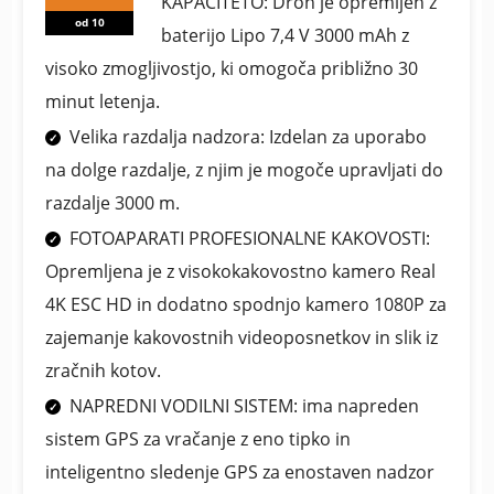
KAPACITETO: Dron je opremljen z
od 10
baterijo Lipo 7,4 V 3000 mAh z
visoko zmogljivostjo, ki omogoča približno 30
minut letenja.
Velika razdalja nadzora: Izdelan za uporabo
na dolge razdalje, z njim je mogoče upravljati do
razdalje 3000 m.
FOTOAPARATI PROFESIONALNE KAKOVOSTI:
Opremljena je z visokokakovostno kamero Real
4K ESC HD in dodatno spodnjo kamero 1080P za
zajemanje kakovostnih videoposnetkov in slik iz
zračnih kotov.
NAPREDNI VODILNI SISTEM: ima napreden
sistem GPS za vračanje z eno tipko in
inteligentno sledenje GPS za enostaven nadzor