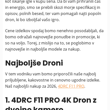
kot iskanje igle v kupu sena. Da bi vam prihranili čas
in energijo, smo se prebili skozi morje specifikacij in
opisov, polnih besed, ter vam pomagali najti popoln
dron, ki bo izboljšal vašo igro.
Cene izdelkov spodaj bomo nenehno posodabljali, da
bomo odražali najnovejše ponudbe in promocije, ki
so na voljo. Torej, z mislijo na to, se poglobimo v
najnovejše in najboljše modele za nakup.
Najboljše Droni
V tem vodniku vam bomo priporočili naše najbolj
priljubljene, kakovostne in cenovno ugodne izdelke.
Naš najboljši nakup za 2026,
4DRC F11 PRO
.
1. 4DRC F11 PRO 4K Dron z
dvojno kamero