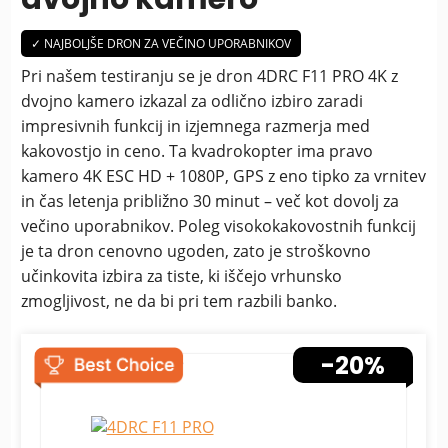
✓ NAJBOLJŠE DRON ZA VEČINO UPORABNIKOV
Pri našem testiranju se je dron 4DRC F11 PRO 4K z
dvojno kamero izkazal za odlično izbiro zaradi
impresivnih funkcij in izjemnega razmerja med
kakovostjo in ceno. Ta kvadrokopter ima pravo
kamero 4K ESC HD + 1080P, GPS z eno tipko za vrnitev
in čas letenja približno 30 minut – več kot dovolj za
večino uporabnikov. Poleg visokokakovostnih funkcij
je ta dron cenovno ugoden, zato je stroškovno
učinkovita izbira za tiste, ki iščejo vrhunsko
zmogljivost, ne da bi pri tem razbili banko.
-20%