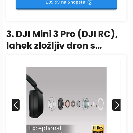
£99.99 na Shopsta
3. DJI Mini 3 Pro (DJI RC),
lahek zložljiv dron s
kamero in videom
4K/60fps,...