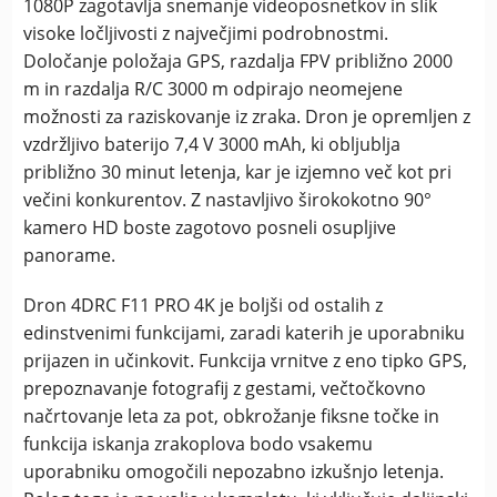
1080P zagotavlja snemanje videoposnetkov in slik
visoke ločljivosti z največjimi podrobnostmi.
Določanje položaja GPS, razdalja FPV približno 2000
m in razdalja R/C 3000 m odpirajo neomejene
možnosti za raziskovanje iz zraka. Dron je opremljen z
vzdržljivo baterijo 7,4 V 3000 mAh, ki obljublja
približno 30 minut letenja, kar je izjemno več kot pri
večini konkurentov. Z nastavljivo širokokotno 90°
kamero HD boste zagotovo posneli osupljive
panorame.
Dron 4DRC F11 PRO 4K je boljši od ostalih z
edinstvenimi funkcijami, zaradi katerih je uporabniku
prijazen in učinkovit. Funkcija vrnitve z eno tipko GPS,
prepoznavanje fotografij z gestami, večtočkovno
načrtovanje leta za pot, obkrožanje fiksne točke in
funkcija iskanja zrakoplova bodo vsakemu
uporabniku omogočili nepozabno izkušnjo letenja.