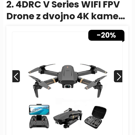
2. 4DRC V Series WIFI FPV
Drone z dvojno 4K kamero
- zložljiv RC Drone
-20%
Quadcopter