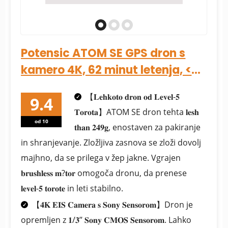
Potensic ATOM SE GPS dron s
kamero 4K, 62 minut letenja, <
249 g, 4KM...
【𝐋𝐞𝐡𝐤𝐨𝐭𝐨 𝐝𝐫𝐨𝐧 𝐨𝐝 𝐋𝐞𝐯𝐞𝐥-𝟓
𝐓𝐨𝐫𝐨𝐭𝐚】ATOM SE dron tehta 𝐥𝐞𝐬𝐡
od 10
𝐭𝐡𝐚𝐧 𝟐𝟒𝟗𝐠, enostaven za pakiranje
in shranjevanje. Zložljiva zasnova se zloži dovolj
majhno, da se prilega v žep jakne. Vgrajen
𝐛𝐫𝐮𝐬𝐡𝐥𝐞𝐬𝐬 𝐦?𝐭𝐨𝐫 omogoča dronu, da prenese
𝐥𝐞𝐯𝐞𝐥-𝟓 𝐭𝐨𝐫𝐨𝐭𝐞 in leti stabilno.
【𝟒𝐊 𝐄𝐈𝐒 𝐂𝐚𝐦𝐞𝐫𝐚 𝐬 𝐒𝐨𝐧𝐲 𝐒𝐞𝐧𝐬𝐨𝐫𝐨𝐦】Dron je
opremljen z 𝟏/𝟑’’ 𝐒𝐨𝐧𝐲 𝐂𝐌𝐎𝐒 𝐒𝐞𝐧𝐬𝐨𝐫𝐨𝐦. Lahko