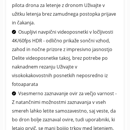
pilota drona za letenje z dronom Uživajte v
užitku letenja brez zamudnega postopka prijave
in čakanja.
Osupljivi navpični videoposnetki v ločljivosti
4K/60fps HDR - odlično prikaže sončni vzhod,
zahod in nočne prizore z impresivno jasnostjo
Delite videoposnetke takoj, brez potrebe po
naknadnem rezanju Uživajte v
visokokakovostnih posnetkih neposredno iz
fotoaparata
Vsesmerno zaznavanje ovir za večjo varnost -
Z natančnimi možnostmi zaznavanja v vseh
smereh lahko letite samozavestno, saj veste, da
bo dron bolje zaznaval ovire, tudi uporabniki, ki
letajo prvič, se manj bojijo trkov med letenjem.