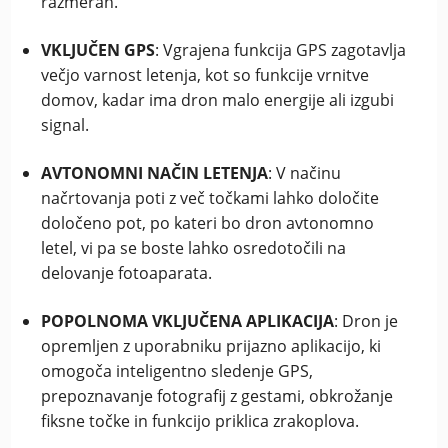
razmerah.
VKLJUČEN GPS
: Vgrajena funkcija GPS zagotavlja
večjo varnost letenja, kot so funkcije vrnitve
domov, kadar ima dron malo energije ali izgubi
signal.
AVTONOMNI NAČIN LETENJA
: V načinu
načrtovanja poti z več točkami lahko določite
določeno pot, po kateri bo dron avtonomno
letel, vi pa se boste lahko osredotočili na
delovanje fotoaparata.
POPOLNOMA VKLJUČENA APLIKACIJA
: Dron je
opremljen z uporabniku prijazno aplikacijo, ki
omogoča inteligentno sledenje GPS,
prepoznavanje fotografij z gestami, obkrožanje
fiksne točke in funkcijo priklica zrakoplova.