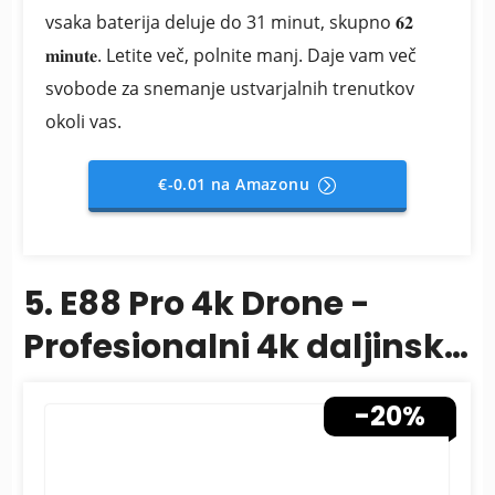
vsaka baterija deluje do 31 minut, skupno 𝟔𝟐
𝐦𝐢𝐧𝐮𝐭𝐞. Letite več, polnite manj. Daje vam več
svobode za snemanje ustvarjalnih trenutkov
okoli vas.
€-0.01 na Amazonu
5. E88 Pro 4k Drone -
Profesionalni 4k daljinski
upravljalnik Drone
-20%