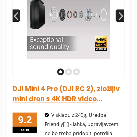
DJI Mini 4 Pro (DJI RC 2), zložljiv
mini dron s 4K HDR video
kamero za...
V skladu z 249g, Uredba
Friendly[1] - lahka, upravljavcem
od 10
ne bo treba pridobiti potrdila