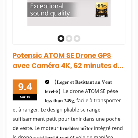
Potensic ATOM SE Drone GPS
avec Caméra 4K, 62 minutes de
Temps de Vol, < 249 g, 4KM...
【𝐋𝐞𝐠𝐞𝐫 𝐞𝐭 𝐑𝐞𝐬𝐢𝐬𝐭𝐚𝐧𝐭 𝐚𝐮 𝐕𝐞𝐧𝐭
𝐥𝐞𝐯𝐞𝐥-𝟓】Le drone ATOM SE pèse
Sur 10
𝐥𝐞𝐬𝐬 𝐭𝐡𝐚𝐧 𝟐𝟒𝟗𝐠, facile à transporter
et à ranger. Le design pliable se range
suffisamment petit pour tenir dans une poche
de veste. Le moteur 𝐛𝐫𝐮𝐬𝐡𝐥𝐞𝐬𝐬 𝐦?𝐭𝐨𝐫 intégré rend
le drone 𝐫𝐞𝐬𝐢𝐬𝐭 𝐥𝐞𝐯𝐞𝐥-𝟓 𝐯𝐞𝐧𝐭 et vole de manière