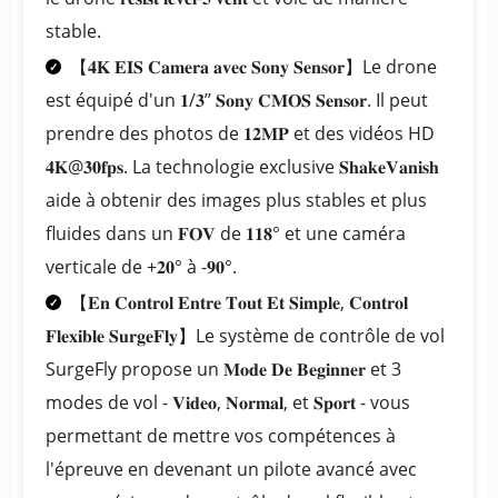
stable.
【𝟒𝐊 𝐄𝐈𝐒 𝐂𝐚𝐦𝐞𝐫𝐚 𝐚𝐯𝐞𝐜 𝐒𝐨𝐧𝐲 𝐒𝐞𝐧𝐬𝐨𝐫】Le drone
est équipé d'un 𝟏/𝟑’’ 𝐒𝐨𝐧𝐲 𝐂𝐌𝐎𝐒 𝐒𝐞𝐧𝐬𝐨𝐫. Il peut
prendre des photos de 𝟏𝟐𝐌𝐏 et des vidéos HD
𝟒𝐊@𝟑𝟎𝐟𝐩𝐬. La technologie exclusive 𝐒𝐡𝐚𝐤𝐞𝐕𝐚𝐧𝐢𝐬𝐡
aide à obtenir des images plus stables et plus
fluides dans un 𝐅𝐎𝐕 de 𝟏𝟏𝟖° et une caméra
verticale de +𝟐𝟎° à -𝟗𝟎°.
【𝐄𝐧 𝐂𝐨𝐧𝐭𝐫𝐨𝐥 𝐄𝐧𝐭𝐫𝐞 𝐓𝐨𝐮𝐭 𝐄𝐭 𝐒𝐢𝐦𝐩𝐥𝐞, 𝐂𝐨𝐧𝐭𝐫𝐨𝐥
𝐅𝐥𝐞𝐱𝐢𝐛𝐥𝐞 𝐒𝐮𝐫𝐠𝐞𝐅𝐥𝐲】Le système de contrôle de vol
SurgeFly propose un 𝐌𝐨𝐝𝐞 𝐃𝐞 𝐁𝐞𝐠𝐢𝐧𝐧𝐞𝐫 et 3
modes de vol - 𝐕𝐢𝐝𝐞𝐨, 𝐍𝐨𝐫𝐦𝐚𝐥, et 𝐒𝐩𝐨𝐫𝐭 - vous
permettant de mettre vos compétences à
l'épreuve en devenant un pilote avancé avec