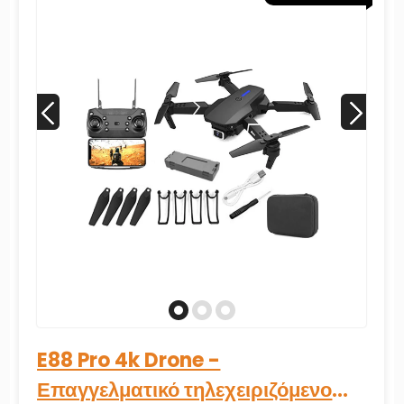
με διπλή κάμερα και φακό
ευρείας γωνίας
E88 Pro 4k Drone -
Επαγγελματικό τηλεχειριζόμενο