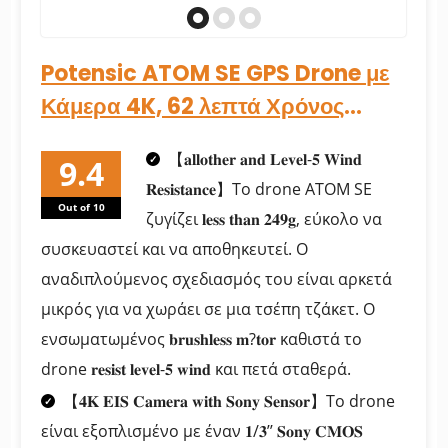
Potensic ATOM SE GPS Drone με
Κάμερα 4K, 62 λεπτά Χρόνος
Πτήσης, < 249 g, 4KM...
【𝐚𝐥𝐥𝐨𝐭𝐡𝐞𝐫 𝐚𝐧𝐝 𝐋𝐞𝐯𝐞𝐥-𝟓 𝐖𝐢𝐧𝐝
𝐑𝐞𝐬𝐢𝐬𝐭𝐚𝐧𝐜𝐞】Το drone ATOM SE
Out of 10
ζυγίζει 𝐥𝐞𝐬𝐬 𝐭𝐡𝐚𝐧 𝟐𝟒𝟗𝐠, εύκολο να
συσκευαστεί και να αποθηκευτεί. Ο
αναδιπλούμενος σχεδιασμός του είναι αρκετά
μικρός για να χωράει σε μια τσέπη τζάκετ. Ο
ενσωματωμένος 𝐛𝐫𝐮𝐬𝐡𝐥𝐞𝐬𝐬 𝐦?𝐭𝐨𝐫 καθιστά το
drone 𝐫𝐞𝐬𝐢𝐬𝐭 𝐥𝐞𝐯𝐞𝐥-𝟓 𝐰𝐢𝐧𝐝 και πετά σταθερά.
【𝟒𝐊 𝐄𝐈𝐒 𝐂𝐚𝐦𝐞𝐫𝐚 𝐰𝐢𝐭𝐡 𝐒𝐨𝐧𝐲 𝐒𝐞𝐧𝐬𝐨𝐫】Το drone
είναι εξοπλισμένο με έναν 𝟏/𝟑’’ 𝐒𝐨𝐧𝐲 𝐂𝐌𝐎𝐒