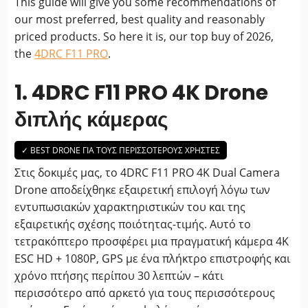
This guide will give you some recommendations of
our most preferred, best quality and reasonably
priced products. So here it is, our top buy of 2026,
the
4DRC F11 PRO
.
1. 4DRC F11 PRO 4K Drone
διπλής κάμερας
✓ BEST DRONE ΓΙΑ ΤΟΥΣ ΠΕΡΙΣΣΌΤΕΡΟΥΣ ΧΡΉΣΤΕΣ
Στις δοκιμές μας, το 4DRC F11 PRO 4K Dual Camera
Drone αποδείχθηκε εξαιρετική επιλογή λόγω των
εντυπωσιακών χαρακτηριστικών του και της
εξαιρετικής σχέσης ποιότητας-τιμής. Αυτό το
τετρακόπτερο προσφέρει μια πραγματική κάμερα 4K
ESC HD + 1080P, GPS με ένα πλήκτρο επιστροφής και
χρόνο πτήσης περίπου 30 λεπτών – κάτι
περισσότερο από αρκετό για τους περισσότερους