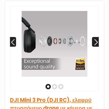
με κάμερα με 4K/60fps
βίντεο,...
DJI Mini 3 Pro (DJI RC), ελαφρύ
πτυσσόμενο drone με κάμερα με