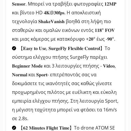
𝐒𝐞𝐧𝐬𝐨𝐫. Μπορεί να τραβήξει φωτογραφίες 𝟏𝟐𝐌𝐏
και βίντεο HD 𝟒𝐊@𝟑𝟎𝐟𝐩𝐬. Η αποκλειστική
τεχνολογία 𝐒𝐡𝐚𝐤𝐞𝐕𝐚𝐧𝐢𝐬𝐡 βοηθά στη λήψη πιο
σταθερών και ομαλών εικόνων εντός 𝟏𝟏𝟖° 𝐅𝐎𝐕
και μιας κάμερας με κατακόρυφο +𝟐𝟎° έως -𝟗𝟎°.
【𝐄𝐚𝐬𝐲 𝐭𝐨 𝐔𝐬𝐞, 𝐒𝐮𝐫𝐠𝐞𝐅𝐥𝐲 𝐅𝐥𝐞𝐱𝐢𝐛𝐥𝐞 𝐂𝐨𝐧𝐭𝐫𝐨𝐥】Το
σύστημα ελέγχου πτήσης SurgeFly παρέχει
𝐁𝐞𝐠𝐢𝐧𝐧𝐞𝐫 𝐌𝐨𝐝𝐞 και 3 λειτουργίες πτήσης - 𝐕𝐢𝐝𝐞𝐨,
𝐍𝐨𝐫𝐦𝐚𝐥 και 𝐒𝐩𝐨𝐫𝐭- επιτρέποντάς σας να
δοκιμάσετε τις ικανότητές σας καθώς γίνεστε
προχωρημένος πιλότος με ευέλικτη και εύκολη
εμπειρία ελέγχου πτήσης. Στη λειτουργία Sport,
η μέγιστη ταχύτητα μπορεί να φτάσει τα 16m/s
σε 2.8s.
【𝟔𝟐 𝐌𝐢𝐧𝐮𝐭𝐞𝐬 𝐅𝐥𝐢𝐠𝐡𝐭 𝐓𝐢𝐦𝐞】Το drone ATOM SE